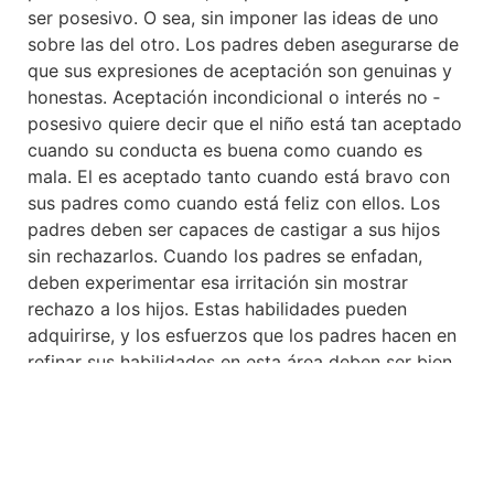
ser posesivo. O sea, sin imponer las ideas de uno
sobre las del otro. Los padres deben asegurarse de
que sus expresiones de aceptación son genuinas y
honestas. Aceptación incondicional o interés no ‑
posesivo quiere decir que el niño está tan aceptado
cuando su conducta es buena como cuando es
mala. El es aceptado tanto cuando está bravo con
sus padres como cuando está feliz con ellos. Los
padres deben ser capaces de castigar a sus hijos
sin rechazarlos. Cuando los padres se enfadan,
deben experimentar esa irritación sin mostrar
rechazo a los hijos. Estas habilidades pueden
adquirirse, y los esfuerzos que los padres hacen en
refinar sus habilidades en esta área deben ser bien
pagados por los beneficios que producen en la vida
y la conducta del niño.
Los teoristas Rogerianos creen que el
concepto propio del niño se adquiere a través de la